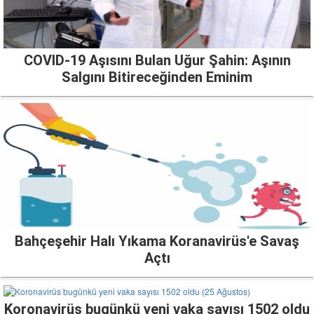
COVID-19 Aşısını Bulan Uğur Şahin: Aşının
Salgını Bitireceğinden Eminim
Bahçeşehir Halı Yıkama Koranavirüs'e Savaş
Açtı
Koronavirüs bugünkü yeni vaka sayısı 1502 oldu