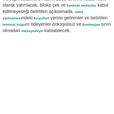
olarak yatırılacak. Bloke çek ve
kabul
teminat mektubu
edilmeyeceği belirtilen açıklamada,
satış
ndeki
ı yerine getirenler ve belirtilen
şartnamesi
koşullar
nı ödeyenler önkoşulsuz ve
sınırı
teminat tutarı
kontenjan
olmadan
katılabilecek.
müzayedeye