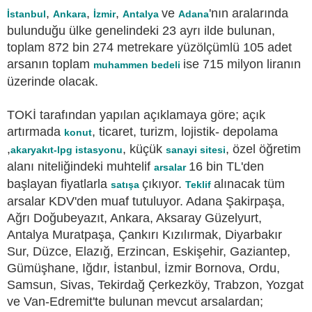
,
,
,
ve
'nın aralarında
İstanbul
Ankara
İzmir
Antalya
Adana
bulunduğu ülke genelindeki 23 ayrı ilde bulunan,
toplam 872 bin 274 metrekare yüzölçümlü 105 adet
arsanın toplam
ise 715 milyon liranın
muhammen bedeli
üzerinde olacak.
TOKİ tarafından yapılan açıklamaya göre; açık
artırmada
, ticaret, turizm, lojistik- depolama
konut
,
, küçük
, özel öğretim
akaryakıt-lpg istasyonu
sanayi sitesi
alanı niteliğindeki muhtelif
16 bin TL'den
arsalar
başlayan fiyatlarla
çıkıyor.
alınacak tüm
satışa
Teklif
arsalar KDV'den muaf tutuluyor. Adana Şakirpaşa,
Ağrı Doğubeyazıt, Ankara, Aksaray Güzelyurt,
Antalya Muratpaşa, Çankırı Kızılırmak, Diyarbakır
Sur, Düzce, Elazığ, Erzincan, Eskişehir, Gaziantep,
Gümüşhane, Iğdır, İstanbul, İzmir Bornova, Ordu,
Samsun, Sivas, Tekirdağ Çerkezköy, Trabzon, Yozgat
ve Van-Edremit'te bulunan mevcut arsalardan;