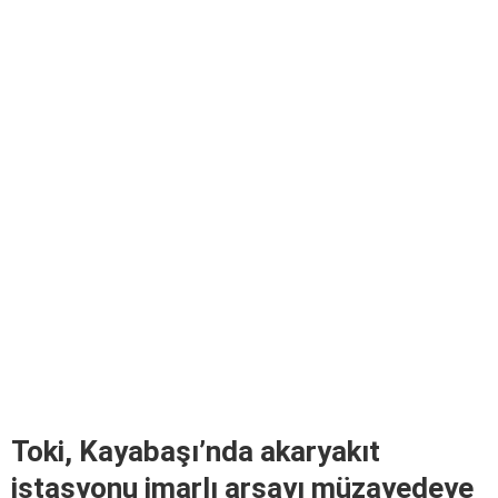
Toki, Kayabaşı’nda akaryakıt
istasyonu imarlı arsayı müzayedeye