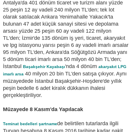
Antalya'da 401 dönüm ticaret ve turizm alanı yüzde
25 peşin 12 ay vadeli 240 milyon TL'den; tek lot
olarak satılacak Ankara Yenimahalle Yakacık'ta
bulunan 47 adet küçük sanayi sitesi ve depolama
arsası yüzde 25 peşin 60 ay vadeli 122 milyon
TL'den; İzmir'de 135 dönüm iş yeri, ticaret, akaryakıt
ve lpg istasyonu yarısı peşin 6 ay vadeli imarlı arsalar
95 milyon TL'den, Ankara'da Söğütgözü Armada yanı
5 dönüm ticari imarlı arsa 50 milyon 40 bin TL'den;
İstanbul
'nda 4 dönüm
Başakşehir Kayabaşı
akaryakıt LPG
40 milyon 20 bin TL'den satışa çıkıyor. Aynı
imarlı arsa
müzayedede İstanbul Başakşehir-Hoşdere'de yıllık
peşin bedelle 6 adet kiralık dükkanın ihalesi
gerçekleştiriliyor.
Müzayede 8 Kasım'da Yapılacak
de belirtilen tutarlarda ilgili
Teminat bedelleri şartname
Turyap hesabına 8 Kasım 2016 tarihine kadar nakit