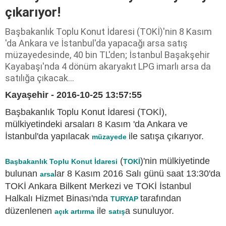
çıkarıyor!
Başbakanlık Toplu Konut İdaresi (TOKİ)'nin 8 Kasım
'da Ankara ve İstanbul'da yapacağı arsa satış
müzayedesinde, 40 bin TL'den; İstanbul Başakşehir
Kayabaşı'nda 4 dönüm akaryakıt LPG imarlı arsa da
satılığa çıkacak…
Kayaşehir - 2016-10-25 13:57:55
Başbakanlık Toplu Konut İdaresi (TOKİ),
mülkiyetindeki arsaları 8 Kasım 'da Ankara ve
İstanbul'da yapılacak
ile satışa çıkarıyor.
müzayede
(
)'nin mülkiyetinde
Başbakanlık Toplu Konut İdaresi
TOKİ
bulunan
lar 8 Kasım 2016 Salı günü saat 13:30'da
arsa
TOKİ Ankara Bilkent Merkezi ve TOKİ İstanbul
Halkalı Hizmet Binası'nda
tarafından
TURYAP
düzenlenen
ile
a sunuluyor.
açık artırma
satış