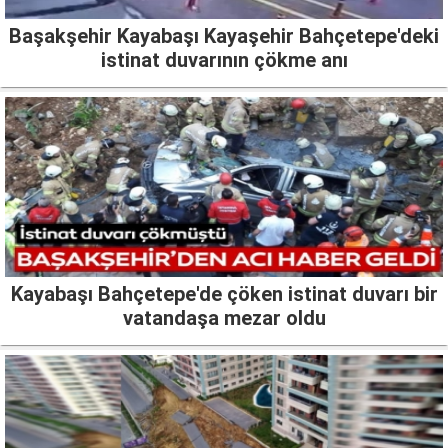
Başakşehir Kayabaşı Kayaşehir Bahçetepe'deki
istinat duvarının çökme anı
Kayabaşı Bahçetepe'de çöken istinat duvarı bir
vatandaşa mezar oldu