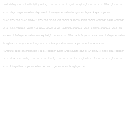
sözleri,özgecan aslan ile ilgili yazılar,özgecan aslan cinayeti detayları,özgecan aslan ölümü,özgecan
aslan olayı,özgecan aslan olayı nasıl oldu,özgecan aslan fotoğrafları,taylan kaya özgecan
aslan,özgecan aslan cinayeti,özgecan arslan için sözler,özgecan aslan sözleri,ozgecan aslan,özgecan
aslan katili,özgecan aslan cesedi,özgecan aslan nasıl öldü,özgecan aslan cinayeti,özgecan aslan ne
zaman öldü,özgecan aslan yanmış hali,özgecan aslan ölüm tarihi,özgecan aslan tumblr,özgecan aslan
ile ilgili sözler,özgecan aslan yanık cesedi,suphi altındöken,özgecan arslan,münevver
karabulut,özgecan arslan için sözler,özgecan aslan anısına,özgecan aslan cinayeti nasıl oldu,özgecan
aslan olayı nasıl oldu,özgecan aslan ölümü,özgecan aslan olayı,taylan kaya özgecan aslan,özgecan
aslan fotoğrafları,özgecan aslan mezarı,özgecan aslan ile ilgili yazılar