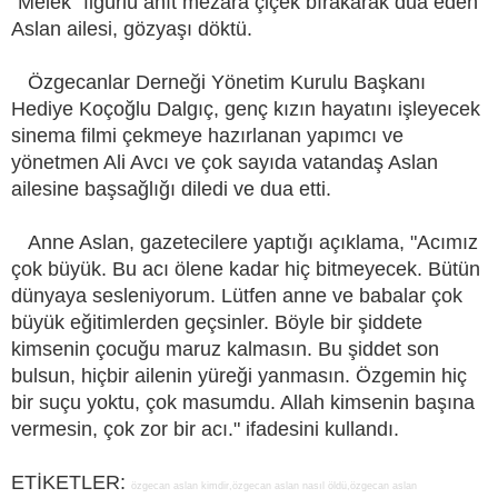
"Melek" figürlü anıt mezara çiçek bırakarak dua eden
Aslan ailesi, gözyaşı döktü.
Özgecanlar Derneği Yönetim Kurulu Başkanı
Hediye Koçoğlu Dalgıç, genç kızın hayatını işleyecek
sinema filmi çekmeye hazırlanan yapımcı ve
yönetmen Ali Avcı ve çok sayıda vatandaş Aslan
ailesine başsağlığı diledi ve dua etti.
Anne Aslan, gazetecilere yaptığı açıklama, "Acımız
çok büyük. Bu acı ölene kadar hiç bitmeyecek. Bütün
dünyaya sesleniyorum. Lütfen anne ve babalar çok
büyük eğitimlerden geçsinler. Böyle bir şiddete
kimsenin çocuğu maruz kalmasın. Bu şiddet son
bulsun, hiçbir ailenin yüreği yanmasın. Özgemin hiç
bir suçu yoktu, çok masumdu. Allah kimsenin başına
vermesin, çok zor bir acı." ifadesini kullandı.
ETİKETLER:
özgecan aslan kimdir,özgecan aslan nasıl öldü,özgecan aslan