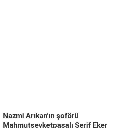
Nazmi Arıkan’ın şoförü
Mahmutşevketpaşalı Şerif Eker