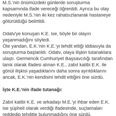
M.S.’nin önümüzdeki günlerde soruşturma
kapsamında ifade vereceği öğrenildi. Ayrıca bu olay
nedeniyle M.S.’nin iki kez rahatsızlanarak hastaneye
götürüldüğü belirtildi.
Odatv'ye konuşan K.E. ise, böyle bir olayın
yaşanmadığını söyledi.
Öte yandan, E.K.’nin K.E.’yi tehdit ettiği iddiasıyla da
soruşturma başlatıldı. Odatv, olaya ilişkin tutanaklara
ulaştı. Germencik Cumhuriyet Başsavcılığı tarafından
tanık olarak ifadesi alınan K.E., zabıt katibi E.K. ile
gönül ilişkisi yaşadıklarını daha sonra ayrıldıklarını
ancak, E.K.’nin kendisini tehdit ettiğini öne sürdü.
İşte K.E.’nin ifade tutanağı:
Zabıt katibi K.E. ve arkadaşı M.E.’yi ihbar eden E.K.
ise şüpheli olarak verdiği ifadesinde, suçlamaları
reddedip tehditte bulunmadığını öne sürdü.