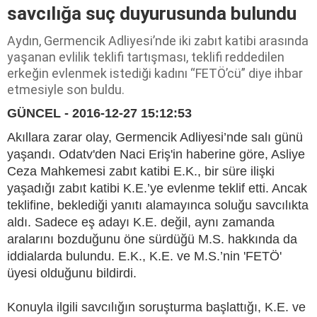
savcılığa suç duyurusunda bulundu
Aydın, Germencik Adliyesi’nde iki zabıt katibi arasında
yaşanan evlilik teklifi tartışması, teklifi reddedilen
erkeğin evlenmek istediği kadını “FETÖ’cü” diye ihbar
etmesiyle son buldu.
GÜNCEL - 2016-12-27 15:12:53
Akıllara zarar olay, Germencik Adliyesi’nde salı günü
yaşandı. Odatv'den Naci Eriş'in haberine göre, Asliye
Ceza Mahkemesi zabıt katibi E.K., bir süre ilişki
yaşadığı zabıt katibi K.E.’ye evlenme teklif etti. Ancak
teklifine, beklediği yanıtı alamayınca soluğu savcılıkta
aldı. Sadece eş adayı K.E. değil, aynı zamanda
aralarını bozduğunu öne sürdüğü M.S. hakkında da
iddialarda bulundu. E.K., K.E. ve M.S.’nin 'FETÖ'
üyesi olduğunu bildirdi.
Konuyla ilgili savcılığın soruşturma başlattığı, K.E. ve