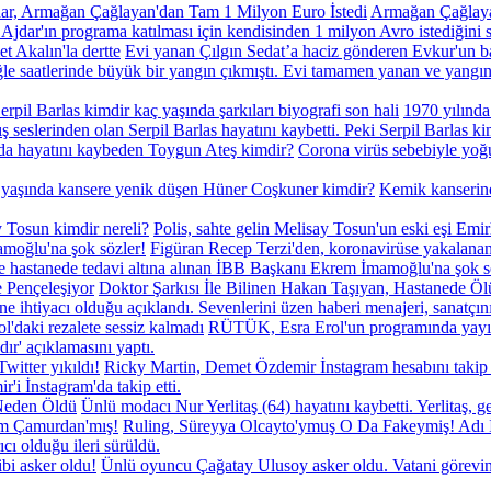
ar, Armağan Çağlayan'dan Tam 1 Milyon Euro İstedi
Armağan Çağlayan
 Ajdar'ın programa katılması için kendisinden 1 milyon Avro istediğini 
Evi yanan Çılgın Sedat’a haciz gönderen Evkur'un ba
ğle saatlerinde büyük bir yangın çıkmıştı. Evi tamamen yanan ve yangı
erpil Barlas kimdir kaç yaşında şarkıları biyografi son hali
1970 yılında
ş seslerinden olan Serpil Barlas hayatını kaybetti. Peki Serpil Barlas k
da hayatını kaybeden Toygun Ateş kimdir?
Corona virüs sebebiyle yoğ
 yaşında kansere yenik düşen Hüner Coşkuner kimdir?
Kemik kanserine
y Tosun kimdir nereli?
Polis, sahte gelin Melisay Tosun'un eski eşi Emirh
Figüran Recep Terzi'den, koronavirüse yakalana
 ve hastanede tedavi altına alınan İBB Başkanı Ekrem İmamoğlu'na şok sö
Doktor Şarkısı İle Bilinen Hakan Taşıyan, Hastanede Öl
ne ihtiyacı olduğu açıklandı. Sevenlerini üzen haberi menajeri, sanatçı
'daki rezalete sessiz kalmadı
RÜTÜK, Esra Erol'un programında yayınlan
ır' açıklamasını yaptı.
Ricky Martin, Demet Özdemir İnstagram hesabını takip et
i İnstagram'da takip etti.
Neden Öldü
Ünlü modacı Nur Yerlitaş (64) hayatını kaybetti. Yerlitaş, g
Ruling, Süreyya Olcayto'ymuş O Da Fakeymiş! Adı 
cı olduğu ileri sürüldü.
bi asker oldu!
Ünlü oyuncu Çağatay Ulusoy asker oldu. Vatani görevin