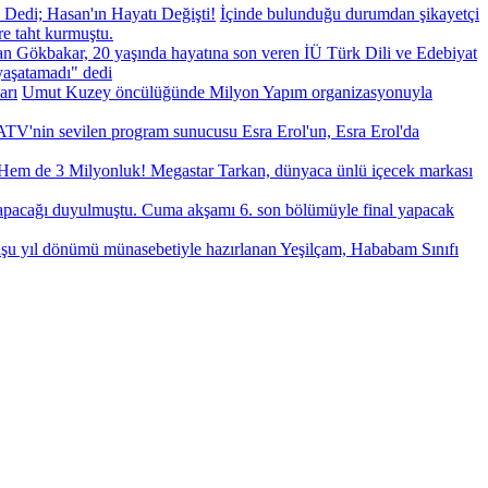
 Dedi; Hasan'ın Hayatı Değişti!
İçinde bulunduğu durumdan şikayetçi
re taht kurmuştu.
n Gökbakar, 20 yaşında hayatına son veren İÜ Türk Dili ve Edebiyat
yaşatamadı" dedi
arı
Umut Kuzey öncülüğünde Milyon Yapım organizasyonuyla
 ATV'nin sevilen program sunucusu Esra Erol'un, Esra Erol'da
 Hem de 3 Milyonluk! Megastar Tarkan, dünyaca ünlü içecek markası
 yapacağı duyulmuştu. Cuma akşamı 6. son bölümüyle final yapacak
uşu yıl dönümü münasebetiyle hazırlanan Yeşilçam, Hababam Sınıfı