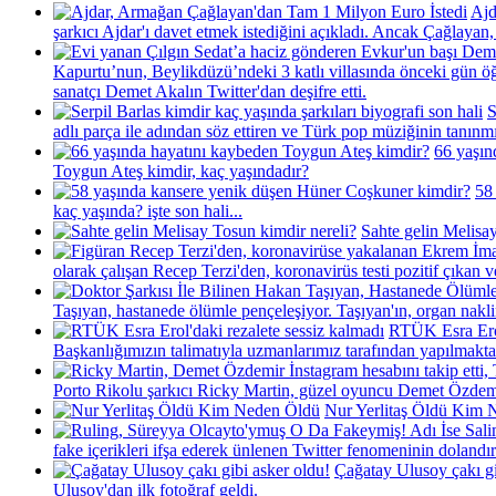
Ajd
şarkıcı Ajdar'ı davet etmek istediğini açıkladı. Ancak Çağlayan,
Kapurtu’nun, Beylikdüzü’ndeki 3 katlı villasında önceki gün ö
sanatçı Demet Akalın Twitter'dan deşifre etti.
S
adlı parça ile adından söz ettiren ve Türk pop müziğinin tanınmı
66 yaşın
Toygun Ateş kimdir, kaç yaşındadır?
58
kaç yaşında? işte son hali...
Sahte gelin Melisa
olarak çalışan Recep Terzi'den, koronavirüs testi pozitif çıkan
Taşıyan, hastanede ölümle pençeleşiyor. Taşıyan'ın, organ nakli
RTÜK Esra Erol
Başkanlığımızın talimatıyla uzmanlarımız tarafından yapılmaktad
Porto Rikolu şarkıcı Ricky Martin, güzel oyuncu Demet Özdemir'
Nur Yerlitaş Öldü Kim 
fake içerikleri ifşa ederek ünlenen Twitter fenomeninin dolandırı
Çağatay Ulusoy çakı gi
Ulusoy'dan ilk fotoğraf geldi.