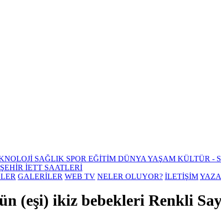
KNOLOJİ
SAĞLIK
SPOR
EĞİTİM
DÜNYA
YAŞAM
KÜLTÜR - 
ŞEHİR
İETT SAATLERİ
ELER
GALERİLER
WEB TV
NELER OLUYOR?
İLETİŞİM
YAZ
n (eşi) ikiz bebekleri Renkli Sa