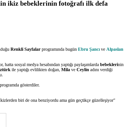
 ikiz bebeklerinin fotoğrafı ilk defa
olduğu
Renkli Sayfalar
programında bugün
Ebru Şancı
ve
Alpaslan
yor, hatta sosyal medya hesabından yaptığı paylaşımlarda
bebekleri
nin
ztürk
ile yaptığı evlilikten doğan,
Mila
ve
Ceylin
adını verdiği
u.
programda gösterdiler.
İkizlerden biri de ona benziyordu ama gün geçtikçe güzelleşiyor"