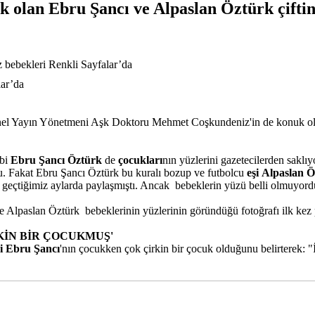
olan Ebru Şancı ve Alpaslan Öztürk çiftinin
z bebekleri Renkli Sayfalar’da
enel Yayın Yönetmeni Aşk Doktoru Mehmet Coşkundeniz'in de konuk 
ibi
Ebru
Şancı
Öztürk
de
çocukları
nın yüzlerini gazetecilerden saklı
u. Fakat Ebru Şancı Öztürk bu kuralı bozup ve futbolcu
e
şi
Alpaslan
Ö
nı geçtiğimiz aylarda paylaşmıştı. Ancak bebeklerin yüzü belli olmuyord
 Alpaslan Öztürk bebeklerinin yüzlerinin göründüğü fotoğrafı ilk kez 
KİN BİR ÇOCUKMUŞ'
i
Ebru Şancı
'nın çocukken çok çirkin bir çocuk olduğunu belirterek: "