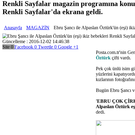
Renkli Sayfalar magazin programına konuk 
Renkli Sayfalar'da ekrana geldi.
Anasayfa
MAGAZİN
Ebru Şancı ile Alpaslan Öztürk'ün (eşi) iki
Güncelleme : 2016-12-02 14:46:38
Site
0
Facebook
0
Tweetle
0
Google
+1
Posta.com.tr'nin G
Öztürk
çifti vardı.
Pek çok ünlü isim g
yüzlerini kapatıyord
kızlarının fotoğrafı
Bugün Ebru Şancı ve
'EBRU ÇOK ÇİR
Alpaslan
Öztürk
eş
dedi.