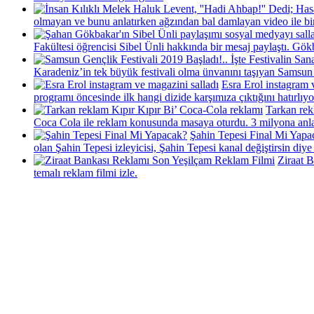
olmayan ve bunu anlatırken ağzından bal damlayan video ile bir
Fakültesi öğrencisi Sibel Ünli hakkında bir mesaj paylaştı. G
Karadeniz’in tek büyük festivali olma ünvanını taşıyan Samsun 
Esra Erol instagram 
programı öncesinde ilk hangi dizide karşımıza çıktığını hatırlı
Tarkan rek
Coca Cola ile reklam konusunda masaya oturdu. 3 milyona anlaşt
Şahin Tepesi Final Mi Yapa
olan Şahin Tepesi izleyicisi, Şahin Tepesi kanal değiştirsin diye h
Ziraat 
temalı reklam filmi izle.