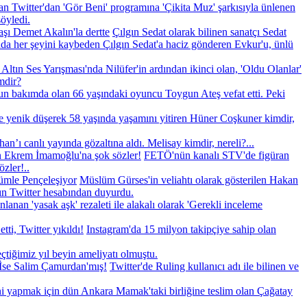
 Twitter'dan 'Gör Beni' programına 'Çikita Muz' şarkısıyla ünlenen
söyledi.
şı Demet Akalın'la dertte
Çılgın Sedat olarak bilinen sanatçı Sedat
nda her şeyini kaybeden Çılgın Sedat'a haciz gönderen Evkur'u, ünlü
 Altın Ses Yarışması'nda Nilüfer'in ardından ikinci olan, 'Oldu Olanlar'
imdir?
un bakımda olan 66 yaşındaki oyuncu Toygun Ateş vefat etti. Peki
 yenik düşerek 58 yaşında yaşamını yitiren Hüner Coşkuner kimdir,
an’ı canlı yayında gözaltına aldı. Melisay kimdir, nereli?...
n Ekrem İmamoğlu'na şok sözler!
FETÖ'nün kanalı STV'de figüran
zler!..
ümle Pençeleşiyor
Müslüm Gürses'in veliahtı olarak gösterilen Hakan
nın Twitter hesabından duyurdu.
an 'yasak aşk' rezaleti ile alakalı olarak 'Gerekli inceleme
ti, Twitter yıkıldı!
Instagram'da 15 milyon takipçiye sahip olan
eçtiğimiz yıl beyin ameliyatı olmuştu.
İse Salim Çamurdan'mış!
Twitter'de Ruling kullanıcı adı ile bilinen ve
i yapmak için dün Ankara Mamak'taki birliğine teslim olan Çağatay