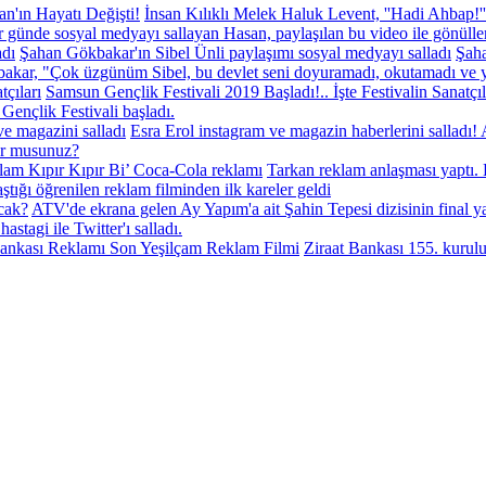
İnsan Kılıklı Melek Haluk Levent, ''Hadi Ahbap!''
 günde sosyal medyayı sallayan Hasan, paylaşılan bu video ile gönülle
Şahan Gökbakar'ın Sibel Ünli paylaşımı sosyal medyayı salladı
Şaha
ökbakar, "Çok üzgünüm Sibel, bu devlet seni doyuramadı, okutamadı ve 
Samsun Gençlik Festivali 2019 Başladı!.. İşte Festivalin Sanatçıl
Gençlik Festivali başladı.
ve magazini salladı
Esra Erol instagram ve magazin haberlerini salladı!
yor musunuz?
lam Kıpır Kıpır Bi’ Coca-Cola reklamı
Tarkan reklam anlaşması yaptı.
ığı öğrenilen reklam filminden ilk kareler geldi
cak?
ATV'de ekrana gelen Ay Yapım'a ait Şahin Tepesi dizisinin final
astagi ile Twitter'ı salladı.
Bankası Reklamı Son Yeşilçam Reklam Filmi
Ziraat Bankası 155. kurul