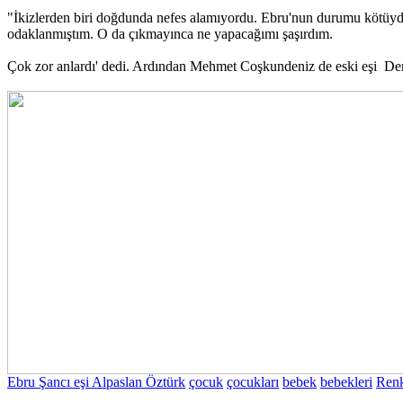
"İkizlerden biri doğdunda nefes alamıyordu. Ebru'nun durumu kötüydü
odaklanmıştım. O da çıkmayınca ne yapacağımı şaşırdım.
Çok zor anlardı' dedi. Ardından Mehmet Coşkundeniz de eski eşi Derya
Ebru Şancı eşi Alpaslan Öztürk
çocuk
çocukları
bebek
bebekleri
Renk