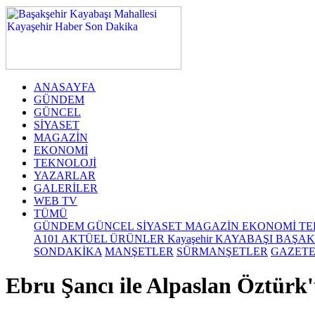
deneme
bonusu
ANASAYFA
GÜNDEM
GÜNCEL
SİYASET
MAGAZİN
EKONOMİ
TEKNOLOJİ
YAZARLAR
GALERİLER
WEB TV
TÜMÜ
GÜNDEM
GÜNCEL
SİYASET
MAGAZİN
EKONOMİ
TE
A101 AKTÜEL ÜRÜNLER
Kayaşehir
KAYABAŞI
BAŞAK
SONDAKİKA
MANŞETLER
SÜRMANŞETLER
GAZET
Ebru Şancı ile Alpaslan Öztürk'ü