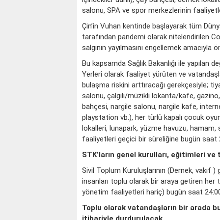
salonu, SPA ve spor merkezlerinin faaliyetle
Çin’in Vuhan kentinde başlayarak tüm Dün
tarafından pandemi olarak nitelendirilen C
salgının yayılmasını engellemek amacıyla ö
Bu kapsamda Sağlık Bakanlığı ile yapılan 
Yerleri olarak faaliyet yürüten ve vatandaş
bulaşma riskini arttıracağı gerekçesiyle; t
salonu, çalgılı/müzikli lokanta/kafe, gazino
bahçesi, nargile salonu, nargile kafe, intern
playstation vb.), her türlü kapalı çocuk oyu
lokalleri, lunapark, yüzme havuzu, hamam, 
faaliyetleri geçici bir süreliğine bugün saat 
STK’ların genel kurulları, eğitimleri ve
Sivil Toplum Kuruluşlarının (Dernek, vakıf ) g
insanları toplu olarak bir araya getiren her t
yönetim faaliyetleri hariç) bugün saat 24:00
Toplu olarak vatandaşların bir arada b
itibariyle durdurulacak.