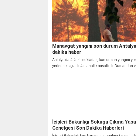
yanlısı hesaplar, köşeye sıkışan teröristleri kurtarm
#DersimYanıyor provakasyonu başlattı.
Manavgat yangını son durum Antaly
dakika haber
Antalya'da 4 farklı noktada çıkan orman yangını ye
yerlerine sıçradı, 4 mahalle boşaltıldı. Dumandan 
alevlerden etkilenen 62 kişi hastanelere kaldırıldı.
boyutlarıyla araştırılacağını açıklayan Cumhurbaşk
Erdoğan, "Yangında zarar gören vatandaşlarımıza h
destek sağlanacaktır" dedi.
İçişleri Bakanlığı Sokağa Çıkma Yasa
Genelgesi Son Dakika Haberleri
İçişleri Bakanlığı tam kapanma genelgesi yayınladı