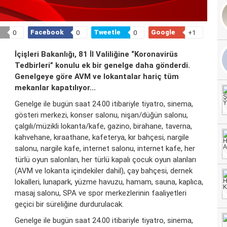
Facebook
Tweetle
Google
0
0
0
+1
İçişleri Bakanlığı, 81 İl Valiliğine “Koronavirüs
Tedbirleri” konulu ek bir genelge daha gönderdi.
Genelgeye göre AVM ve lokantalar hariç tüm
mekanlar kapatılıyor...
Genelge ile bugün saat 24.00 itibariyle tiyatro, sinema,
gösteri merkezi, konser salonu, nişan/düğün salonu,
çalgılı/müzikli lokanta/kafe, gazino, birahane, taverna,
kahvehane, kıraathane, kafeterya, kır bahçesi, nargile
salonu, nargile kafe, internet salonu, internet kafe, her
türlü oyun salonları, her türlü kapalı çocuk oyun alanları
(AVM ve lokanta içindekiler dahil), çay bahçesi, dernek
lokalleri, lunapark, yüzme havuzu, hamam, sauna, kaplıca,
masaj salonu, SPA ve spor merkezlerinin faaliyetleri
geçici bir süreliğine durdurulacak.
Genelge ile bugün saat 24.00 itibariyle tiyatro, sinema,