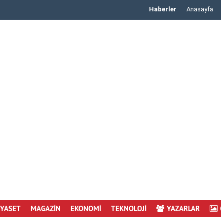
Haberler
Anasayfa
CHP Başakşehir'den Net Mesaj: Genel Başkanım ..
İYASET
MAGAZİN
EKONOMİ
TEKNOLOJİ
YAZARLAR