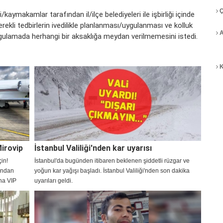
Ç
/kaymakamlar tarafından il/ilçe belediyeleri ile işbirliği içinde
rekli tedbirlerin ivedilikle planlanması/uygulanması ve kolluk
A
ygulamada herhangi bir aksaklığa meydan verilmemesini istedi.
K
irovip
İstanbul Valiliği'nden kar uyarısı
çin!
İstanbul'da bugünden itibaren beklenen şiddetli rüzgar ve
nından
yoğun kar yağışı başladı. İstanbul Valiliği'nden son dakika
ına VIP
uyarıları geldi.
yüzlü
atları ve