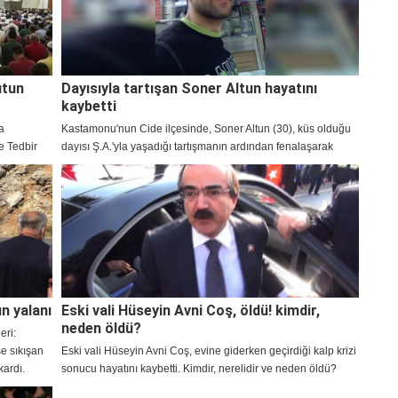
utun
Dayısıyla tartışan Soner Altun hayatını
kaybetti
a
Kastamonu'nun Cide ilçesinde, Soner Altun (30), küs olduğu
e Tedbir
dayısı Ş.A.'yla yaşadığı tartışmanın ardından fenalaşarak
emaatlerini
hayatını kaybetti.
n yalanı
Eski vali Hüseyin Avni Coş, öldü! kimdir,
neden öldü?
eri:
e sıkışan
Eski vali Hüseyin Avni Coş, evine giderken geçirdiği kalp krizi
kardı.
sonucu hayatını kaybetti. Kimdir, nerelidir ve neden öldü?
a PKK