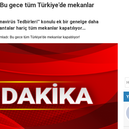
 Bu gece tüm Türkiye'de mekanlar
oronavirüs Tedbirleri'' konulu ek bir genelge daha
ntalar hariç tüm mekanlar kapatılıyor...
ladı: Bu gece tüm Türkiye'de mekanlar kapatılıyor!
Y