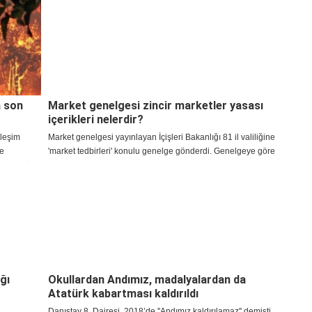
ak için
a son
Market genelgesi zincir marketler yasası
içerikleri nelerdir?
rleşim
Market genelgesi yayınlayan İçişleri Bakanlığı 81 il valiliğine
ve
'market tedbirleri' konulu genelge gönderdi. Genelgeye göre
 Olayın tüm
marketlerde vatandaşların zorunlu temel ihtiyaçları
anı
kapsamındaki ürünlerin dışında herhangi bir ürün satışına izin
er türlü
verilmeyecek.
ğı
Okullardan Andımız, madalyalardan da
Atatürk kabartması kaldırıldı
.
Danıştay 8. Dairesi, 2018’de ''Andımız kaldırılamaz'' demişti.