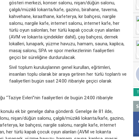
gösteri merkezi, konser salonu, nişan/düğün salonu,
çalgılı/müzikli lokanta/kafe, gazino, birahane, taverna,
kahvehane, kıraathane, kafeterya, kır bahçesi, nargile
salonu, nargile kafe, internet salonu, internet kafe, her
türlü oyun salonları, her türlü kapalı çocuk oyun alanları
(AVM ve lokanta içindekiler dahil), çay bahçesi, dernek
lokalleri, lunapark, yüzme havuzu, hamam, sauna, kaplıca,
masaj salonu, SPA ve spor merkezlerinin faaliyetleri
geçici bir süreliğine durdurulacak.
Sivil toplum kuruluşlarının genel kurulları, eğitimleri,
insanları toplu olarak bir araya getiren her türlü toplantı ve
faaliyetleri bugün saat 24:00 itibariyle geçici olarak
T
u “Taziye Evleri”nin faaliyetleri de bugün 24:00 itibariyle
S
üs konulu ek bir genelge daha gönderdi. Genelge ile 81 ilde,
lonu, nişan/düğün salonu, çalgılı/müzikli lokanta/kafe, gazino,
feterya, kır bahçesi, nargile salonu, nargile kafe, internet
arı, her türlü kapalı çocuk oyun alanları (AVM ve lokanta
alleri, lunapark, yüzme havuzu, hamam, sauna, kaplıca, masaj