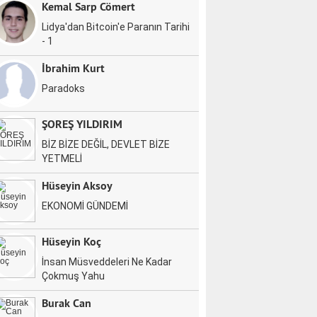
Kemal Sarp Cömert
Lidya'dan Bitcoin'e Paranın Tarihi
- 1
İbrahim Kurt
Paradoks
ŞOREŞ YILDIRIM
BİZ BİZE DEĞİL, DEVLET BİZE
YETMELİ
Hüseyin Aksoy
EKONOMİ GÜNDEMİ
Hüseyin Koç
İnsan Müsveddeleri Ne Kadar
Çokmuş Yahu
Burak Can