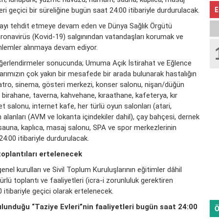
E
ri geçici bir süreliğine bugün saat 24:00 itibariyle durdurulacak.
yayı tehdit etmeye devam eden ve Dünya Sağlık Örgütü
oronavirüs (Kovid-19) salgınından vatandaşları korumak ve
nlemler alınmaya devam ediyor.
değerlendirmeler sonucunda; Umuma Açık İstirahat ve Eğlence
larımızın çok yakın bir mesafede bir arada bulunarak hastalığın
iyatro, sinema, gösteri merkezi, konser salonu, nişan/düğün
, birahane, taverna, kahvehane, kıraathane, kafeterya, kır
et salonu, internet kafe, her türlü oyun salonları (atari,
n alanları (AVM ve lokanta içindekiler dahil), çay bahçesi, dernek
sauna, kaplıca, masaj salonu, SPA ve spor merkezlerinin
24:00 itibariyle durdurulacak.
 toplantıları ertelenecek
enel kurulları ve Sivil Toplum Kuruluşlarının eğitimler dâhil
ürlü toplantı ve faaliyetleri (icra-i zorunluluk gerektiren
 itibariyle geçici olarak ertelenecek.
ulunduğu “Taziye Evleri”nin faaliyetleri bugün saat 24:00
Ö