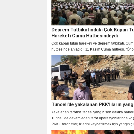
Deprem Tatbikatındaki Çök Kapan T
Hareketi Cuma Hutbesindeydi
Çök kapan tutun hareketi ve deprem tatbikatı, Cum
hutbesinde anlatıldı. 11 Kasım Cuma hutbesi, “Önc
Sonra Tevekkül” teması ile ülke genelindeki cami c
tedbir almaya ve hazırlıklı olmaya çağırdı.
Tunceli’de yakalanan PKK’lıların yangı
Yakalanan terörist ifadesi yangın son dakika haberl
Tunceli’de devam eden terör operasyonlarında köş
PKK’lı teröristler, izlerini kaybettirmek için yangın çı
Kontrol altına alınan yangınla ilgili sosyal medyad