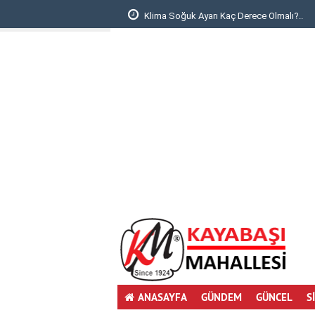
Yıkama: Şok Fiyatla..
Klima Soğuk Ayarı Kaç Derece Olmalı?..
deneme
bonusu
ANASAYFA
GÜNDEM
GÜNCEL
S