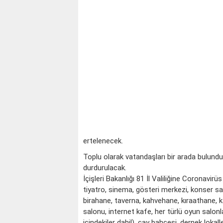
ertelenecek.
Toplu olarak vatandaşları bir arada bulunduğ
durdurulacak.
İçişleri Bakanlığı 81 İl Valiliğine Coronavir
tiyatro, sinema, gösteri merkezi, konser sa
birahane, taverna, kahvehane, kıraathane, ka
salonu, internet kafe, her türlü oyun salonl
içindekiler dahil), çay bahçesi, dernek lok