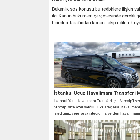
Bakanlık söz konusu bu tedbirlere ilişkin vali
ilgi Kanun hükümleri çerçevesinde gerekli ge
birimleri tarafından konun takip edilerek u
İstanbul Ucuz Havalimanı Transferi M
İstanbul Yeni Havalimanı Transferi için Mirovip’i se
Mirovip, size özel şoförlü lüks araçlarla, havalima
istediğiniz yere veya istediğiniz yerden havaliman
transfer hizmeti sunar. Mirovip, deneyimli ve güler 
personeli, son model ve konforlu araçları, uygun fiy
kolay rezervasyon sistemi ile fark yaratır.