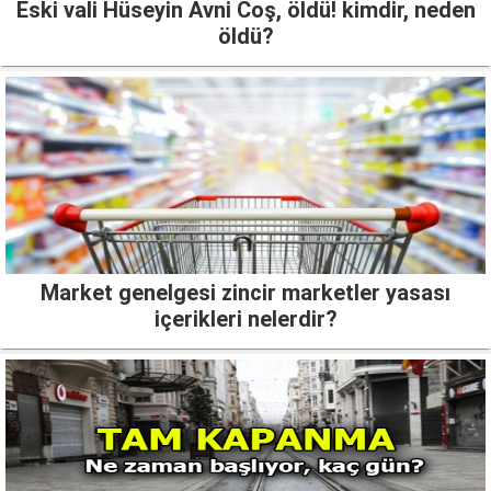
Eski vali Hüseyin Avni Coş, öldü! kimdir, neden
öldü?
Market genelgesi zincir marketler yasası
içerikleri nelerdir?