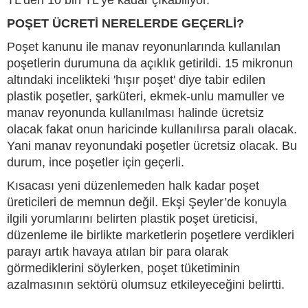
TL’den 10 bin TL’ye kadar çıkabiliyor.
POŞET ÜCRETİ NERELERDE GEÇERLİ?
Poşet kanunu ile manav reyonunlarında kullanılan
poşetlerin durumuna da açıklık getirildi. 15 mikronun
altındaki incelikteki 'hışır poşet' diye tabir edilen
plastik poşetler, şarküteri, ekmek-unlu mamuller ve
manav reyonunda kullanılması halinde ücretsiz
olacak fakat onun haricinde kullanılırsa paralı olacak.
Yani manav reyonundaki poşetler ücretsiz olacak. Bu
durum, ince poşetler için geçerli.
Kısacası yeni düzenlemeden halk kadar poşet
üreticileri de memnun değil. Ekşi Şeyler’de konuyla
ilgili yorumlarını belirten plastik poşet üreticisi,
düzenleme ile birlikte marketlerin poşetlere verdikleri
parayı artık havaya atılan bir para olarak
görmediklerini söylerken, poşet tüketiminin
azalmasının sektörü olumsuz etkileyeceğini belirtti.