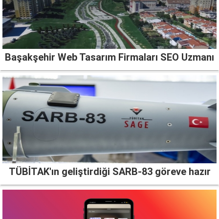
Başakşehir Web Tasarım Firmaları SEO Uzmanı
TÜBİTAK'ın geliştirdiği SARB-83 göreve hazır