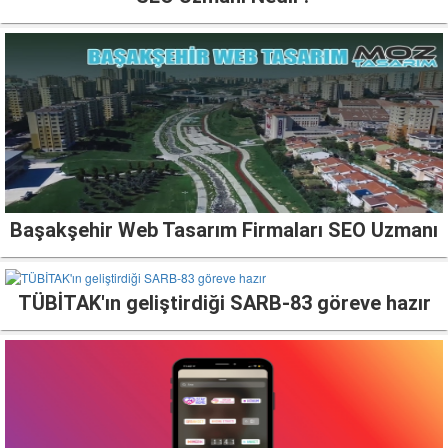
Başakşehir Web Tasarım Firmaları SEO Uzmanı
TÜBİTAK'ın geliştirdiği SARB-83 göreve hazır