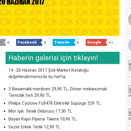
Facebook
Tweetle
Google
0
0
0
+1
Haberin galerisi için tıklayın!
14 -20 Haziran 2017 Şok Market Kataloğu
değerlendirmemizde bu hafta;
3 Basamaklı merdiven 29,90 TL, Döner mekanızmalı
Temizlik Seti 29,90 TL
Philips Cyclone Fc8478 Elektrikli Süpürge 329 TL
Mor Işık Sinek Öldürücü 17,50 TL
Bayan Kapri Pijama Takımı 10,90 TL
Gezer Erkek Terlik 12,90 TL