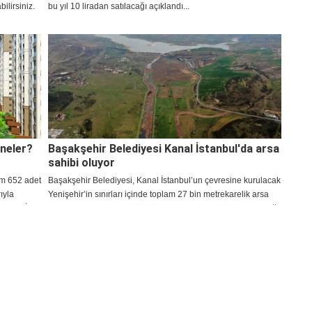
ilirsiniz.
bu yıl 10 liradan satılacağı açıklandı...
 neler?
Başakşehir Belediyesi Kanal İstanbul'da arsa
sahibi oluyor
am 652 adet
Başakşehir Belediyesi, Kanal İstanbul’un çevresine kurulacak
ıyla
Yenişehir’in sınırları içinde toplam 27 bin metrekarelik arsa
ı (TOKİ)
satın alacak. Kentsel dönüşümde kullanılmak üzere alınacağı
ını, ev
belirtilen arazilerin değeri takdir komisyonu tarafından daha
nuları
sonra belirlenecek.
nut
u nasıl
..