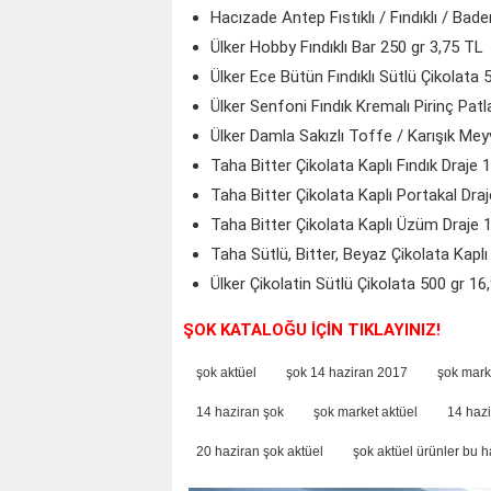
Hacızade Antep Fıstıklı / Fındıklı / Ba
Ülker Hobby Fındıklı Bar 250 gr 3,75 TL
Ülker Ece Bütün Fındıklı Sütlü Çikolata 
Ülker Senfoni Fındık Kremalı Pirinç Patl
Ülker Damla Sakızlı Toffe / Karışık Me
Taha Bitter Çikolata Kaplı Fındık Draje 
Taha Bitter Çikolata Kaplı Portakal Dra
Taha Bitter Çikolata Kaplı Üzüm Draje 
Taha Sütlü, Bitter, Beyaz Çikolata Kapl
Ülker Çikolatin Sütlü Çikolata 500 gr 16
ŞOK KATALOĞU İÇİN TIKLAYINIZ!
şok aktüel
şok 14 haziran 2017
şok mark
14 haziran şok
şok market aktüel
14 hazi
20 haziran şok aktüel
şok aktüel ürünler bu h