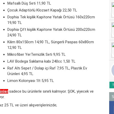
Mafsallı Düş Seti 11,90 TL
Çocuk Adaptörlü Klozaet Kapağı 22,50 TL
Dophia Tek kişilik Kapitone Yatak Örtüsü 160x220cm
19,90 TL
Dophia Çift kişilik Kapitone Yatak Örtüsü 200x220cm
24,90 TL
Kilim 80x150cm 14,90 TL, Süngerli Paspas 60x80cm
12,90 TL
Mikrofiber YerTemizlik Seti 9,95 TL
LAV Bodega Saklama kabı 240cc 1,50 TL
Raf Altı Sepet / Dolap içi Raf 7,95 TL, Plastik Ev
Ürünleri 4,95 TL
Limon Kolonyası 1lt 5,95 TL
T
ünler
sadece bu ürünlerle sınırlı kalmıyor. ŞOK, yiyecek ve
S
or.
z 25 TL ve üzeri alışverişlerinizde;