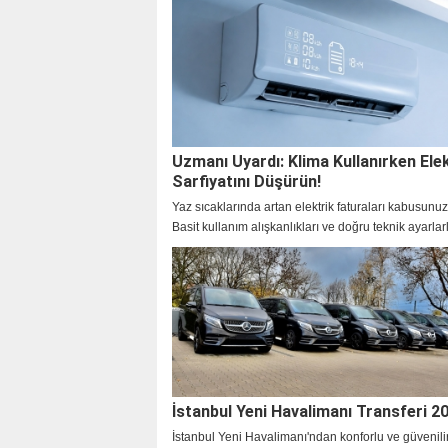
Uzmanı Uyardı: Klima Kullanırken Ele
Sarfiyatını Düşürün!
Yaz sıcaklarında artan elektrik faturaları kabusunu
Basit kullanım alışkanlıkları ve doğru teknik ayarlar
klimanızın performansını artırırken, enerji sarfiyatı
varan oranlarda azaltmak mümkün. İdeal derece se
düzenli filtre temizliği ve izolasyon önlemleriyle he
keyfini sürün hem de bütçenizi koruma altına alarak
sağlayın.
İstanbul Yeni Havalimanı Transferi 2
İstanbul Yeni Havalimanı'ndan konforlu ve güvenilir