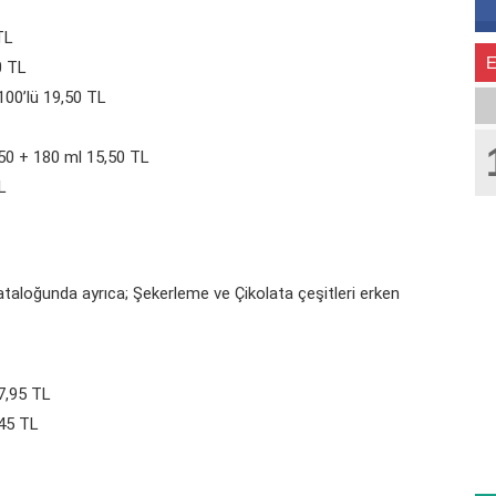
TL
0 TL
100’lü 19,50 TL
50 + 180 ml 15,50 TL
L
taloğunda ayrıca; Şekerleme ve Çikolata çeşitleri erken
17,95 TL
,45 TL