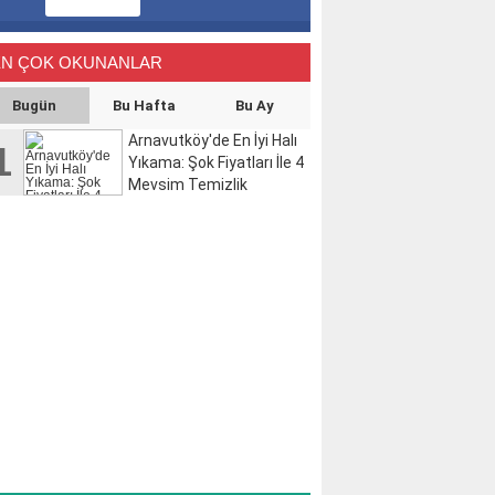
EN ÇOK OKUNANLAR
Bugün
Bu Hafta
Bu Ay
Arnavutköy'de En İyi Halı
1
Yıkama: Şok Fiyatları İle 4
Mevsim Temizlik