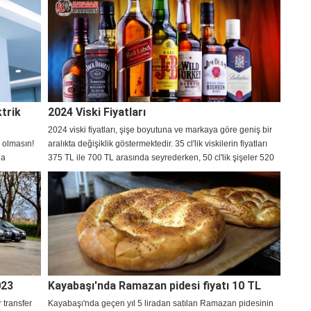
ktrik
2024 Viski Fiyatları
2024 viski fiyatları, şişe boyutuna ve markaya göre geniş bir
z olmasın!
aralıkta değişiklik göstermektedir. 35 cl'lik viskilerin fiyatları
la
375 TL ile 700 TL arasında seyrederken, 50 cl'lik şişeler 520
nı %30’a
TL ile 975 TL arasında satılmaktadır. 70 cl'lik şişelerde ise
çimi,
fiyatlar 700 TL'den başlayarak, özel serilerde 17.500 TL'ye
m serinliğin
kadar çıkabilmektedir. 100 cl'lik viskiler genellikle 950 TL ile
 tasarruf
1.775 TL arasında değişirken, 150 cl'lik şişeler 1.800 TL ile
2.600 TL arasında alıcı bulmaktadır. Daha büyük, 300 cl'lik
şişelerin fiyatları ise 4.300 TL ile 6.000 TL arasında
değişmektedir. İşte, güncel 2024 viski fiyatları.
023
Kayabaşı'nda Ramazan pidesi fiyatı 10 TL
 transfer
Kayabaşı'nda geçen yıl 5 liradan satılan Ramazan pidesinin