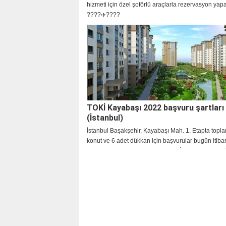
hizmeti için özel şoförlü araçlarla rezervasyon yapab
????✈️????
TOKİ Kayabaşı 2022 başvuru şartları
(İstanbul)
İstanbul Başakşehir, Kayabaşı Mah. 1. Etapta topl
konut ve 6 adet dükkan için başvurular bugün itibar
başladı. Vatandaşlar, Toplu Konut İdaresi Başkanlığ
İstanbul Başakşehir konut projesinin başvuru şartlar
fiyatlarını ve başvurunun nereye yapılacağı gibi ko
araştırıyor. Peki, TOKİ İstanbul Başakşehir toplu ko
projesine başvuru şartları! TOKİ evleri 2022 başvur
yapılır? TOKİ başvurusu tarihleri ve merak edilenler.