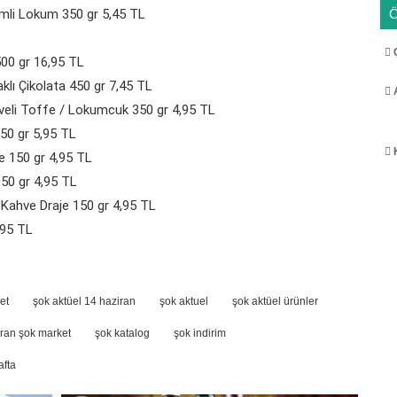
demli Lokum 350 gr 5,45 TL
Ç
500 gr 16,95 TL
aklı Çikolata 450 gr 7,45 TL
A
yveli Toffe / Lokumcuk 350 gr 4,95 TL
150 gr 5,95 TL
K
je 150 gr 4,95 TL
150 gr 4,95 TL
ı Kahve Draje 150 gr 4,95 TL
,95 TL
et
şok aktüel 14 haziran
şok aktuel
şok aktüel ürünler
ran şok market
şok katalog
şok indirim
afta