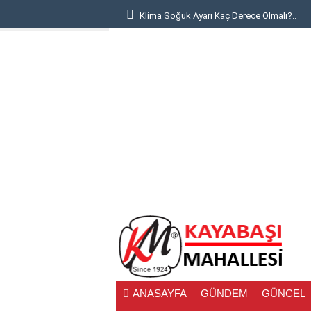
ıkama: Şok Fiyatla..
Klima Soğuk Ayarı Kaç Derece Olmalı?..
deneme
bonusu
ANASAYFA
GÜNDEM
GÜNCEL