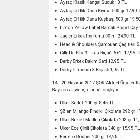
Aytaç Klasik Kangal Sucuk : 8 TL
Aytaç Çiftlik Dana Kıyma 500 gr 17,90 
Aytaç Çiftlik Dana Kuşbaşı 500 gr 19,5
Lipton Yellow Label Bardak Poşet Çay 
Jagler Erkek Parfümü 90 ml 24,90 TL
Head & Shoulders Şampuan Çeşitleri 5
Gillette Blue3 Tıraş Bıçağı 6+2 17,95 T
Derby Erkek Bakım Seti 12,95 TL
Derby Platinum 3 Bıçaklı 1,95 TL
14 - 20 Haziran 2017 ŞOK Aktüel Ürünler Ka
Bayram alışveriş olanağı sağlıyor:
Ülker Sedef 200 gr 8,45 TL
Şölen Milango Fındıklı Çikolata 292 gr 
Ülker Buklet Madlen Çikolata 208 gr 11
Ülker Ece Çinili Çikolata 340 gr 15,95 TL
Ferrero Rocher 200 gr 14,95 TL