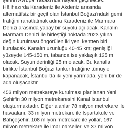
şehrin Avrupa Yakası'nda hayata geçirilecek.
Hâlihazırda Karadeniz ile Akdeniz arasında
alternatifsiz bir geçit olan İstanbul Boğazı'ndaki gemi
trafiğini rahatlatmak adına Karadeniz ile Marmara
Denizi arasında yapay bir suyolu açılacak. Kanalın
Marmara Denizi ile birleştiği noktada 2023 yılına
değin kurulması öngörülen iki yeni kentten biri
kurulacak. Kanalın uzunluğu 40-45 km; genişliği
yüzeyde 145-150 m, tabanda ise yaklaşık 125 m
olacak. Suyun derinliği 25 m olacak. Bu kanalla
birlikte İstanbul Boğazı tanker trafiğine tümüyle
kapanacak, İstanbul'da iki yeni yarımada, yeni bir de
ada oluşacaktır.
453 milyon metrekareye kurulması planlanan Yeni
Şehir'in 30 milyon metrekaresini Kanal İstanbul
oluşturmaktadır. Diğer alanlar 78 milyon metrekare ile
havaalanı, 33 milyon metrekare ile Ispartakule ve
Bahçeşehir, 108 milyon metrekare ile yollar, 167
milyon metrekare ile imar parselleri ve 37 milyon