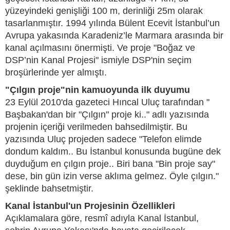
yüzeyindeki genişliği 100 m, derinliği 25m olarak
tasarlanmıştır. 1994 yılında Bülent Ecevit İstanbul’un
Avrupa yakasında Karadeniz’le Marmara arasında bir
kanal açılmasını önermişti. Ve proje "Boğaz ve
DSP’nin Kanal Projesi" ismiyle DSP'nin seçim
broşürlerinde yer almıştı.
"Çılgın proje"nin kamuoyunda ilk duyumu
23 Eylül 2010'da gazeteci Hıncal Uluç tarafından "
Başbakan'dan bir "Çılgın" proje ki.." adlı yazısında
projenin içeriği verilmeden bahsedilmiştir. Bu
yazısında Uluç projeden sadece "Telefon elimde
dondum kaldım.. Bu İstanbul konusunda bugüne dek
duyduğum en çılgın proje.. Biri bana "Bin proje say"
dese, bin gün izin verse aklıma gelmez. Öyle çılgın."
şeklinde bahsetmiştir.
Kanal İstanbul'un Projesinin Özellikleri
Açıklamalara göre, resmî adıyla Kanal İstanbul,