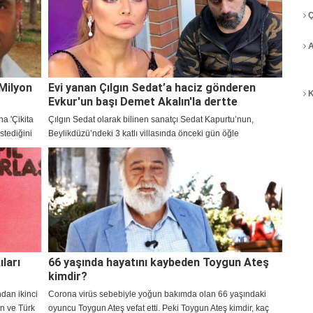
Ç
A
Milyon
Evi yanan Çılgın Sedat’a haciz gönderen
K
Evkur'un başı Demet Akalın'la dertte
a 'Çikita
Çılgın Sedat olarak bilinen sanatçı Sedat Kapurtu’nun,
stediğini
Beylikdüzü’ndeki 3 katlı villasında önceki gün öğle
sı için
saatlerinde büyük bir yangın çıkmıştı. Evi tamamen yanan ve
yangında her şeyini kaybeden Çılgın Sedat'a haciz gönderen
Evkur'u, ünlü sanatçı Demet Akalın Twitter'dan deşifre etti.
ları
66 yaşında hayatını kaybeden Toygun Ateş
kimdir?
ndan ikinci
Corona virüs sebebiyle yoğun bakımda olan 66 yaşındaki
en ve Türk
oyuncu Toygun Ateş vefat etti. Peki Toygun Ateş kimdir, kaç