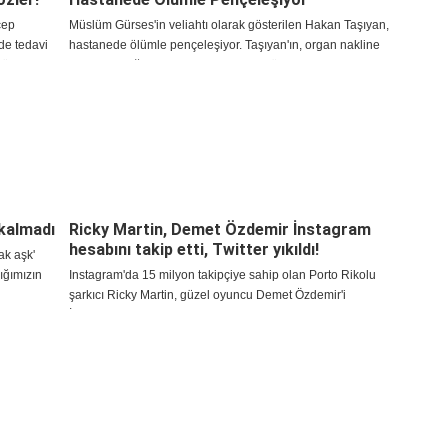
cep
Müslüm Gürses'in veliahtı olarak gösterilen Hakan Taşıyan,
ede tedavi
hastanede ölümle pençeleşiyor. Taşıyan'ın, organ nakline
zler!..
ihtiyacı olduğu açıklandı. Sevenlerini üzen haberi menajeri,
sanatçının Twitter hesabından duyurdu.
 kalmadı
Ricky Martin, Demet Özdemir İnstagram
hesabını takip etti, Twitter yıkıldı!
ak aşk'
lığımızın
Instagram'da 15 milyon takipçiye sahip olan Porto Rikolu
şarkıcı Ricky Martin, güzel oyuncu Demet Özdemir'i
İnstagram'da takip etti.