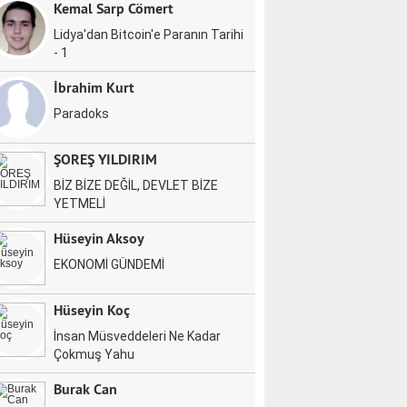
Kemal Sarp Cömert
Lidya'dan Bitcoin'e Paranın Tarihi
- 1
İbrahim Kurt
Paradoks
ŞOREŞ YILDIRIM
BİZ BİZE DEĞİL, DEVLET BİZE
YETMELİ
Hüseyin Aksoy
EKONOMİ GÜNDEMİ
Hüseyin Koç
İnsan Müsveddeleri Ne Kadar
Çokmuş Yahu
Burak Can