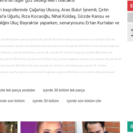
emi'nin diğer göz bebeği Mert olacaktır.
E
in başrollerinde Çağatay Ulusoy, Aras Bulut İynemli, Çetin
afa Uğurlu, Rıza Kocaoğlu, Nihal Koldaş, Gözde Kansu ve
enliğini Uluç Bayraktar yaparken, senaryosunu Ertan Kurtalan ve
,minik kalpler içerde,içerde 26,içerde 30. bölüm tek parça,içerde son bölüm izle tek
zle youtube,içerde son bölümü,içerde bensu soral,içerde 29 bölüm izle,içerde fragman
de 30 puhu,içerde 29 bölüm,içerde 30.,içerde 31.bölüm fragman,içerde 30 bölüm tek
m,içerde 30 bölüm,içerde son bölüm izle,içerde fragman,içerde izle,içerde 30,içerde 31
zle,içerde 30 bölüm full izle,içerde son bölüm izle tek parça,içerde 31. bölüm
uhu tv içerde,içerde son bölüm fragmanı,içerde 30 bölüm izle,içerde 29,içerde yeni
izle tek parça youtube
içerde 30.bölüm tek parça
çerde son bölüm
içerde 30 bölüm
içerde son bölüm izle
Ö