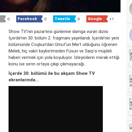
Facebook
Tweetle
Google
0
0
0
+1
Show TV’nin pazartesi günlerine damga vuran dizisi
İçerde’nin 30. bölüm 2. fragmanı yayınlandı. İçerde’nin yeni
bölümünde Coşkun’dan Umut’un Mert olduğunu öğrenen
Melek, hiç vakit kaybetmeden Füsun ve Sarp’a müjdeli
haberi vermek için yola koyuluyor. İzleyicilerin merak ettiği
konu ise sırrın ortaya çıkıp çıkmayacağı…
İçerde 30. bölümü ile bu akşam Show TV
ekranlarında…