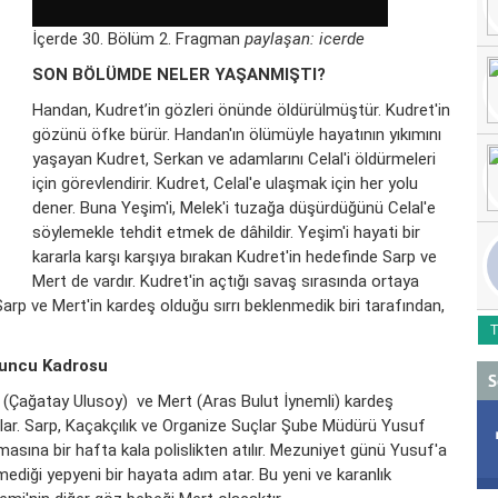
İçerde 30. Bölüm 2. Fragman
paylaşan:
icerde
SON BÖLÜMDE NELER YAŞANMIŞTI?
Handan, Kudret’in gözleri önünde öldürülmüştür. Kudret'in
gözünü öfke bürür. Handan'ın ölümüyle hayatının yıkımını
yaşayan Kudret, Serkan ve adamlarını Celal'i öldürmeleri
için görevlendirir. Kudret, Celal'e ulaşmak için her yolu
dener. Buna Yeşim'i, Melek'i tuzağa düşürdüğünü Celal'e
söylemekle tehdit etmek de dâhildir. Yeşim'i hayati bir
kararla karşı karşıya bırakan Kudret'in hedefinde Sarp ve
Mert de vardır. Kudret'in açtığı savaş sırasında ortaya
arp ve Mert'in kardeş olduğu sırrı beklenmedik biri tarafından,
T
Oyuncu Kadrosu
S
 (Çağatay Ulusoy) ve Mert (Aras Bulut İynemli) kardeş
urlar. Sarp, Kaçakçılık ve Organize Suçlar Şube Müdürü Yusuf
sına bir hafta kala polislikten atılır. Mezuniyet günü Yusuf'a
ediği yepyeni bir hayata adım atar. Bu yeni ve karanlık