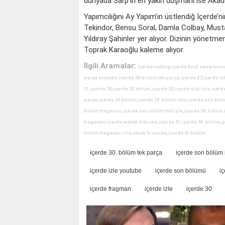
dünyada Sarp'ın en yakın düşmanı ise Akad
Yapımcılığını Ay Yapım’ın üstlendiğ İçerde’n
Tekindor, Bensu Soral, Damla Colbay, Must
Yıldıray Şahinler yer alıyor. Dizinin yönetm
Toprak Karaoğlu kaleme alıyor.
İlgili Aramalar
:
içerde reyting,içerde final senaryosu
parça youtube,içerde 30.bölüm tek parça,içerde 27,içerde i
31,içerde 28,içerde 29.bölüm,içerde 25,içerde dizi izle,içer
parça,içerde 30.bölüm,içerde 29. bölüm izle,içerde son bölü
bölüm fragmanı,içerde son bölüm full izle,içerde 30. bölüm i
fragmanı,içerde melek öldü mü,içerde 31,içerde 30. bölüm,p
bölüm fragmanı izle,show tv içerde,içerde 31 bölüm
içerde 30. bölüm tek parça
içerde son bölüm 
içerde izle youtube
içerde son bölümü
i
içerde fragman
içerde izle
içerde 30