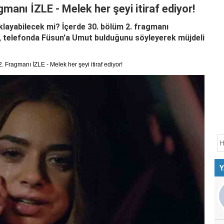
manı İZLE - Melek her şeyi itiraf ediyor!
klayabilecek mi? İçerde 30. bölüm 2. fragmanı
k, telefonda Füsun'a Umut bulduğunu söyleyerek müjdeli
 Fragmanı İZLE - Melek her şeyi itiraf ediyor!
Y