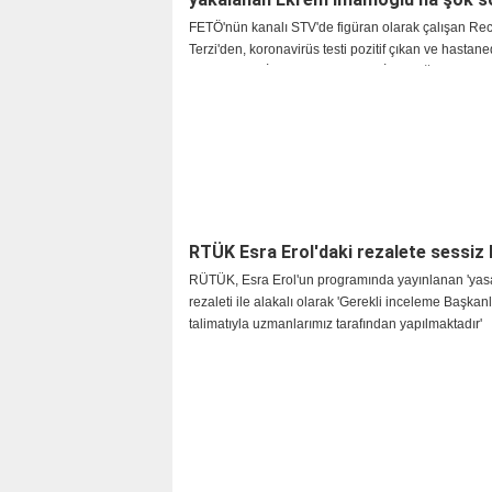
FETÖ'nün kanalı STV'de figüran olarak çalışan Re
Terzi'den, koronavirüs testi pozitif çıkan ve hastan
altına alınan İBB Başkanı Ekrem İmamoğlu'na şok sö
RTÜK Esra Erol'daki rezalete sessiz
RÜTÜK, Esra Erol'un programında yayınlanan 'yas
rezaleti ile alakalı olarak 'Gerekli inceleme Başkan
talimatıyla uzmanlarımız tarafından yapılmaktadır'
açıklamasını yaptı.