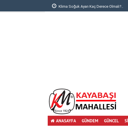
Yıkama: Şok Fiyatla..
Klima Soğuk Ayarı Kaç Derece Olmalı?..
deneme
bonusu
ANASAYFA
GÜNDEM
GÜNCEL
S