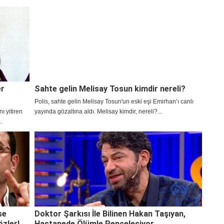
rlas
yaşındadır?
er
Sahte gelin Melisay Tosun kimdir nereli?
Polis, sahte gelin Melisay Tosun'un eski eşi Emirhan’ı canlı
 yitiren
yayında gözaltına aldı. Melisay kimdir, nereli?...
.
se
Doktor Şarkısı İle Bilinen Hakan Taşıyan,
zler!
Hastanede Ölümle Pençeleşiyor