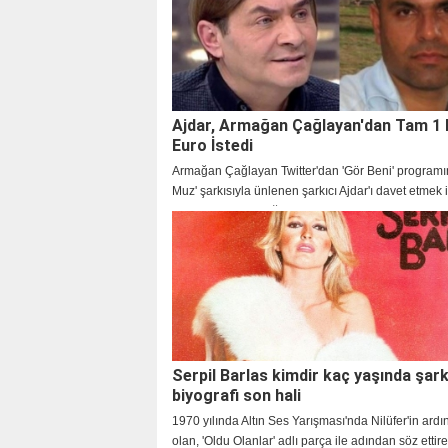
Ajdar, Armağan Çağlayan'dan Tam 1 
Euro İstedi
Armağan Çağlayan Twitter'dan 'Gör Beni' programın
Muz' şarkısıyla ünlenen şarkıcı Ajdar'ı davet etmek i
açıkladı. Ancak Çağlayan, Ajdar'ın programa katılma
kendisinden 1 milyon Avro istediğini söyledi.
Serpil Barlas kimdir kaç yaşında şarkı
biyografi son hali
1970 yılında Altın Ses Yarışması'nda Nilüfer'in ardı
olan, 'Oldu Olanlar' adlı parça ile adından söz ettir