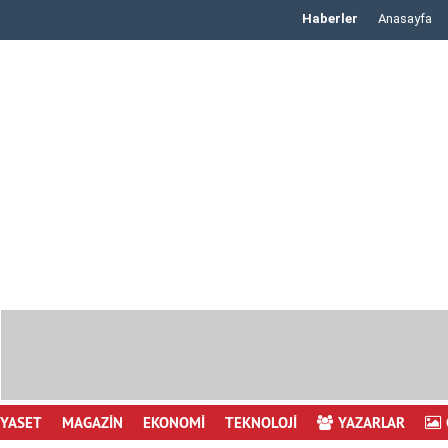
Haberler
Anasayfa
CHP Başakşehir'den Net Mesaj: Genel Başkanım ..
İYASET
MAGAZİN
EKONOMİ
TEKNOLOJİ
YAZARLAR