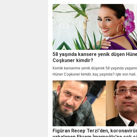
pop müziğinin tanınmış seslerinden olan Serpil Ba
hayatını kaybetti. Peki Serpil Barlas kimdir?
58 yaşında kansere yenik düşen Hün
Coşkuner kimdir?
Kemik kanserine yenik düşerek 58 yaşında yaşamını
Hüner Coşkuner kimdir, kaç yaşında? işte son hali..
Figüran Recep Terzi'den, koronavirü
yakalanan Ekrem İmamoğlu'na şok sö