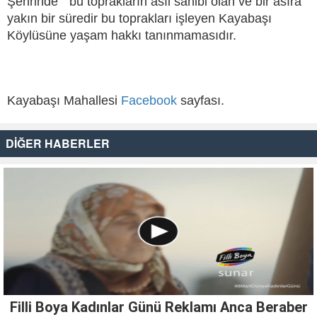
Şehrinde” bu toprakların asıl sahibi olan ve bir asıra
yakın bir süredir bu toprakları işleyen Kayabaşı
Köylüsüne yaşam hakkı tanınmamasıdır.
istanbul
evden eve nakliyat
Kayabaşı Mahallesi
Facebook
sayfası.
DİĞER HABERLER
Filli Boya Kadınlar Günü Reklamı Anca Beraber