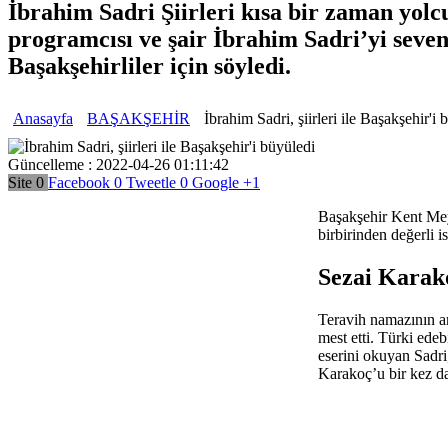
İbrahim Sadri Şiirleri kısa bir zaman yolc
programcısı ve şair İbrahim Sadri’yi seven
Başakşehirliler için söyledi.
Anasayfa
BAŞAKŞEHİR
İbrahim Sadri, şiirleri ile Başakşehir'i 
Güncelleme : 2022-04-26 01:11:42
Site
0
Facebook
0
Tweetle
0
Google
+1
Başakşehir Kent Meyd
birbirinden değerli 
Sezai Karak
Teravih namazının ar
mest etti. Türki ede
eserini okuyan Sadri
Karakoç’u bir kez d