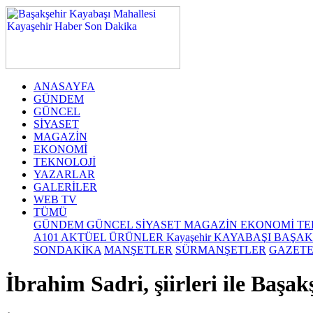
deneme
bonusu
ANASAYFA
GÜNDEM
GÜNCEL
SİYASET
MAGAZİN
EKONOMİ
TEKNOLOJİ
YAZARLAR
GALERİLER
WEB TV
TÜMÜ
GÜNDEM
GÜNCEL
SİYASET
MAGAZİN
EKONOMİ
TE
A101 AKTÜEL ÜRÜNLER
Kayaşehir
KAYABAŞI
BAŞAK
SONDAKİKA
MANŞETLER
SÜRMANŞETLER
GAZET
İbrahim Sadri, şiirleri ile Başak