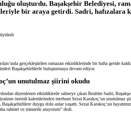
uluğu oluşturdu. Başakşehir Belediyesi, ram
leriyle bir araya getirdi. Sadri, hafızalara
büyüledi
an’ında gerçekleştirilen ramazan etkinliklerinde bir hafta geride kaldı
isimleri Başakşehirlilerle buluşturmaya devam ediyor.
oç’un unutulmaz şiirini okudu
dından düzenlenen etkinliklerde sahneye çıkan İbrahim Sadri, Başakşehirl
biyatının önemli kalemlerinden merhum Sezai Karakoç’un unutulmaz şii
, Başakşehirlilere duygu dolu anlar yaşattı. Sezai Karakoç’un hayatım
aha rahmet ve minnetle anıyorum” dedi.