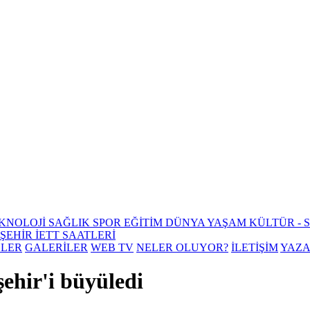
KNOLOJİ
SAĞLIK
SPOR
EĞİTİM
DÜNYA
YAŞAM
KÜLTÜR - 
ŞEHİR
İETT SAATLERİ
ELER
GALERİLER
WEB TV
NELER OLUYOR?
İLETİŞİM
YAZ
şehir'i büyüledi