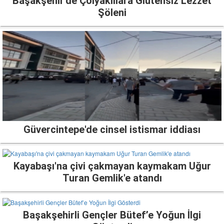
Başakşehir'de Çölyaklılara Glütensiz Lezzet
Şöleni
Güvercintepe'de cinsel istismar iddiası
Kayabaşı'na çivi çakmayan kaymakam Uğur
Turan Gemlik'e atandı
Başakşehirli Gençler Bütef’e Yoğun İlgi