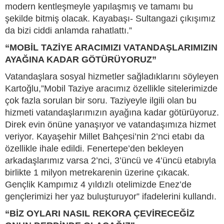
modern kentleşmeyle yapılaşmış ve tamamı bu
şekilde bitmiş olacak. Kayabaşı- Sultangazi çıkışımız
da bizi ciddi anlamda rahatlattı.”
“MOBİL TAZİYE ARACIMIZI VATANDAŞLARIMIZIN
AYAĞINA KADAR GÖTÜRÜYORUZ”
Vatandaşlara sosyal hizmetler sağladıklarını söyleyen
Kartoğlu,”Mobil Taziye aracımız özellikle sitelerimizde
çok fazla sorulan bir soru. Taziyeyle ilgili olan bu
hizmeti vatandaşlarımızın ayağına kadar götürüyoruz.
Direk evin önüne yanaşıyor ve vatandaşımıza hizmet
veriyor. Kayaşehir Millet Bahçesi’nin 2’nci etabı da
özellikle ihale edildi. Fenertepe’den bekleyen
arkadaşlarımız varsa 2’nci, 3’üncü ve 4’üncü etabıyla
birlikte 1 milyon metrekarenin üzerine çıkacak.
Gençlik Kampımız 4 yıldızlı otelimizde Enez’de
gençlerimizi her yaz buluşturuyor” ifadelerini kullandı.
“BİZ OYLARI NASIL REKORA ÇEVİRECEĞİZ