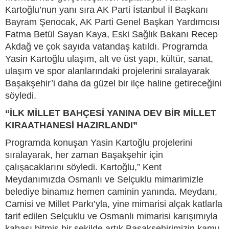
Kartoğlu’nun yanı sıra AK Parti İstanbul İl Başkanı
Bayram Şenocak, AK Parti Genel Başkan Yardımcısı
Fatma Betül Sayan Kaya, Eski Sağlık Bakanı Recep
Akdağ ve çok sayıda vatandaş katıldı. Programda
Yasin Kartoğlu ulaşım, alt ve üst yapı, kültür, sanat,
ulaşım ve spor alanlarındaki projelerini sıralayarak
Başakşehir’i daha da güzel bir ilçe haline getireceğini
söyledi.
“İLK MİLLET BAHÇESİ YANINA DEV BİR MİLLET
KIRAATHANESİ HAZIRLANDI”
Programda konuşan Yasin Kartoğlu projelerini
sıralayarak, her zaman Başakşehir için
çalışacaklarını söyledi. Kartoğlu,” Kent
Meydanımızda Osmanlı ve Selçuklu mimarimizle
belediye binamız hemen caminin yanında. Meydanı,
Camisi ve Millet Parkı’yla, yine mimarisi alçak katlarla
tarif edilen Selçuklu ve Osmanlı mimarisi karışımıyla
kabası bitmiş bir şekilde artık Başakşehirimizin kamu